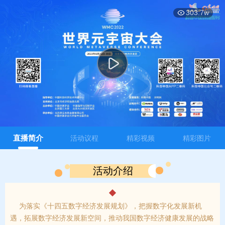
This
暂无内容
is
弹
弹
303.7w
a
modal
window.
直播简介
活动议程
精彩视频
精彩图片
活动介绍
为落实《十四五数字经济发展规划》，把握数字化发展新机
遇，拓展数字经济发展新空间，推动我国数字经济健康发展的战略