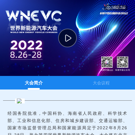
This
暂无内容
is
弹
弹
582.7w
a
modal
window.
大会简介
大会议程
经国务院批准，中国科协、海南省人民政府、科学技术
部、工业和信息化部、住房和城乡建设部、交通运输部、
国家市场监督管理总局和国家能源局定于2022年8月26