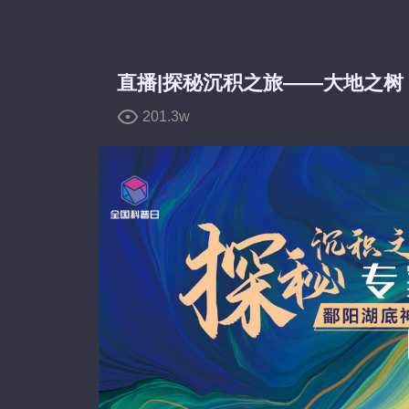
弹
弹
直播|探秘沉积之旅——大地之树
201.3w