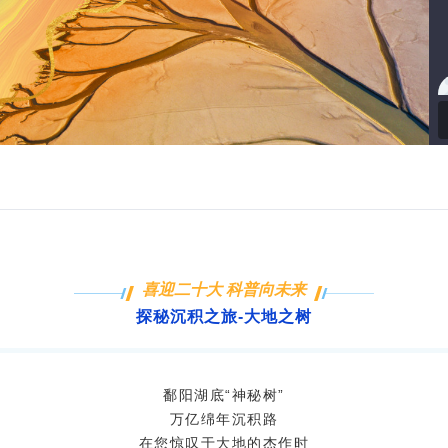
视
频
喜迎二十大 科普向未来
探秘沉积之旅-大地之树
鄱阳湖底“神秘树”
万亿绵年沉积路
在您惊叹于大地的杰作时