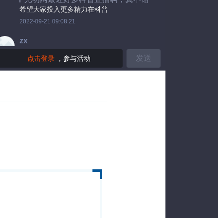
希望大家投入更多精力在科普
2022-09-21 09:08:21
zx
马锋的锋：
发送
点击登录
，参与活动
顾老师79岁了，声音洪亮，精神矍铄
是的啊
2022-09-21 09:07:26
zx
月照花林：
回流痕和水流痕不一样吗？
不完全一样哦
2022-09-21 09:07:10
zx
白尾黑猫去旅行：
鄱阳湖这个现象属于回流痕还是水流痕
呢
水流痕