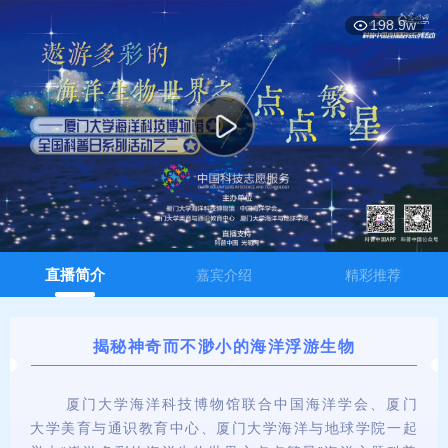
弹
弹
198.9w
直播简介
嘉宾介绍
精彩推荐
揭秘神奇而不渺小的海洋浮游生物
厦门大学海洋科技博物馆联合中国海洋学会、厦门
大学美育与通识教育中心、厦门大学海洋与地球学院一起