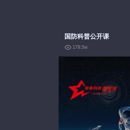
弹
弹
国防科普公开课
179.5w