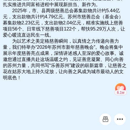
扎实推进共同富裕进程中展现新担当、新作为。
2025年，市、县两级慈善总会募集款物共计约5.44亿
元，支出款物共计约4.79亿元。苏州市慈善总会（基金会）
募集款物2.23亿元，支出款物2.04亿元，精准实施线上慈善
项目56个、日常线下慈善项目122个，帮扶95.29万人次，让
爱心暖流直达民生一线。
为以艺术之美定格慈善瞬间，以真情之力传递向善力
量，我们特举办“2026年苏州市新年慈善晚会”。晚会将集中
展示年度慈善亮点成果，深情讲述感人至深的爱心故事。诚
邀您通过直播共赴这场温暖之约，见证善意凝聚、同心向善
的苏州力量，共同书写“乐善苏州”建设的崭新篇章，让慈善之
花在姑苏大地上持久绽放，让向善之风成为城市最动人的文
明底色！
6.1w