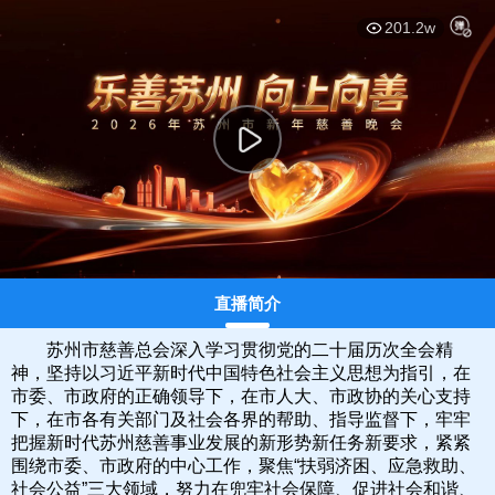
This
暂无内容
is
弹
弹
201.2w
a
modal
window.
直播简介
苏州市慈善总会深入学习贯彻党的二十届历次全会精
神，坚持以习近平新时代中国特色社会主义思想为指引，在
市委、市政府的正确领导下，在市人大、市政协的关心支持
下，在市各有关部门及社会各界的帮助、指导监督下，牢牢
把握新时代苏州慈善事业发展的新形势新任务新要求，紧紧
围绕市委、市政府的中心工作，聚焦“扶弱济困、应急救助、
社会公益”三大领域，努力在兜牢社会保障、促进社会和谐、