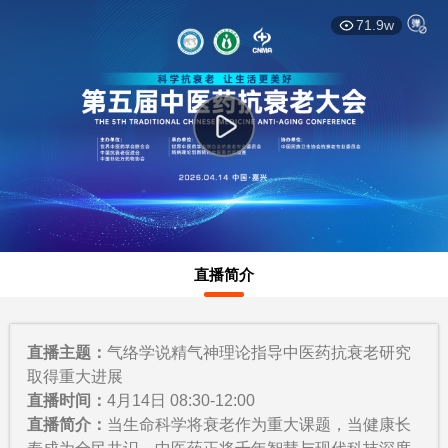
This
暂无内容
is
弹
弹
71.9w
a
modal
window.
直播简介
直播主题：
气络学说精气神理论指导中医药抗衰老研究
取得重大进展
直播时间：
4月14日 08:30-12:00
直播简介：
当生命科学将衰老作为重大课题，当健康长