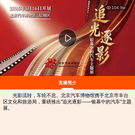
This
暂无内容
is
弹
弹
104.9w
a
modal
window.
直播简介
光影流转，车轮不息。北京汽车博物馆携手北京市丰台
区文化和旅游局，重磅推出“追光逐影——银幕中的汽车”主题
展。